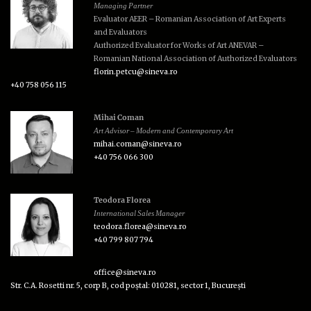
Managing Partner
Evaluator AEER – Romanian Association of Art Experts
and Evaluators
Authorized Evaluator for Works of Art ANEVAR –
Romanian National Association of Authorized Evaluators
florin.petcu@sineva.ro
+40 758 056 115
Mihai Coman
Art Advisor – Modern and Contemporary Art
mihai.coman@sineva.ro
+40 756 066 300
Teodora Florea
International Sales Manager
teodora.florea@sineva.ro
+40 799 807 794
office@sineva.ro
Str. C.A. Rosetti nr. 5, corp B, cod poștal: 010281, sector 1, București